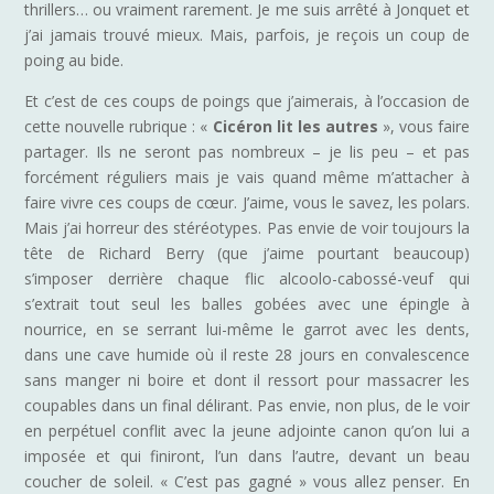
thrillers… ou vraiment rarement. Je me suis arrêté à Jonquet et
j’ai jamais trouvé mieux. Mais, parfois, je reçois un coup de
poing au bide.
Et c’est de ces coups de poings que j’aimerais, à l’occasion de
cette nouvelle rubrique : «
Cicéron lit les autres
», vous faire
partager. Ils ne seront pas nombreux – je lis peu – et pas
forcément réguliers mais je vais quand même m’attacher à
faire vivre ces coups de cœur. J’aime, vous le savez, les polars.
Mais j’ai horreur des stéréotypes. Pas envie de voir toujours la
tête de Richard Berry (que j’aime pourtant beaucoup)
s’imposer derrière chaque flic alcoolo-cabossé-veuf qui
s’extrait tout seul les balles gobées avec une épingle à
nourrice, en se serrant lui-même le garrot avec les dents,
dans une cave humide où il reste 28 jours en convalescence
sans manger ni boire et dont il ressort pour massacrer les
coupables dans un final délirant. Pas envie, non plus, de le voir
en perpétuel conflit avec la jeune adjointe canon qu’on lui a
imposée et qui finiront, l’un dans l’autre, devant un beau
coucher de soleil. « C’est pas gagné » vous allez penser. En