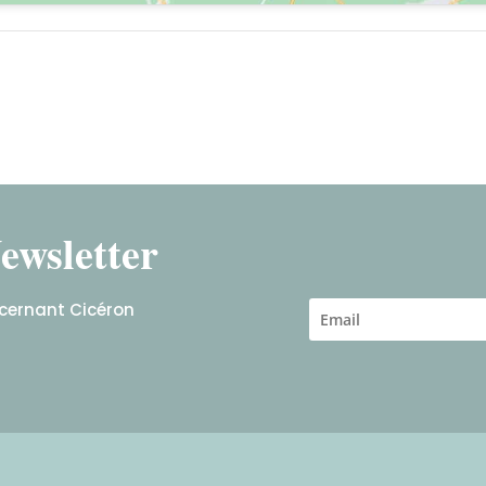
ewsletter
ncernant Cicéron