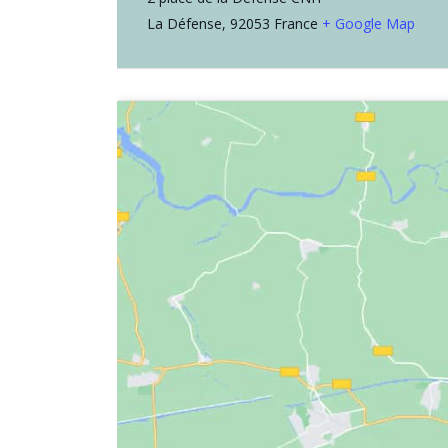
La Défense
,
92053
France
+ Google Map