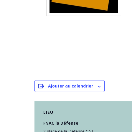
Ajouter au calendrier
LIEU
FNAC la Défense
2 place de la Défense CNIT