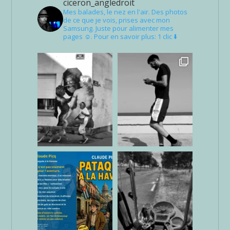
ciceron_angledroit
Mes balades, le nez en l'air. Des photos
de ce que je vois, prises avec mon
Samsung. Juste pour alimenter mes
pages ☺. Pour en savoir plus: 1 clic ⬇️