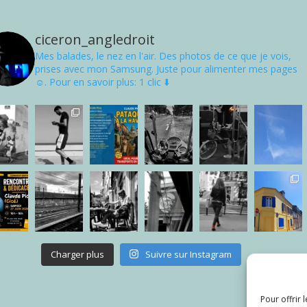
ciceron_angledroit
Mes balades, le nez en l'air. Des photos de ce que je vois,
prises avec mon Samsung. Juste pour alimenter mes pages
☺. Pour en savoir plus: 1 clic ⬇️
Charger plus
Suivre sur Instagram
Pour offrir 