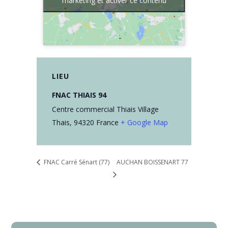
marketing et activer ce contenu
LIEU
FNAC THIAIS 94
Centre commercial Thiais Village
Thais
,
94320
France
+ Google Map
FNAC Carré Sénart (77)
AUCHAN BOISSENART 77