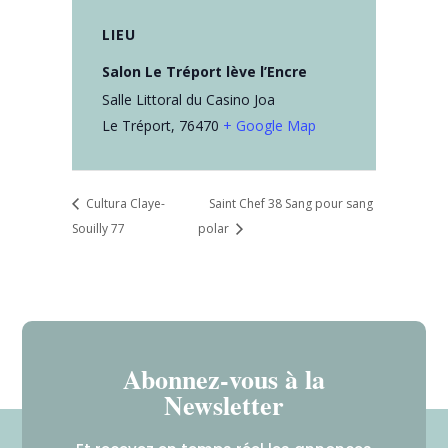
LIEU
Salon Le Tréport lève l’Encre
Salle Littoral du Casino Joa
Le Tréport
,
76470
+ Google Map
Cultura Claye-
Saint Chef 38 Sang pour sang
Souilly 77
polar
Abonnez-vous à la
Newsletter