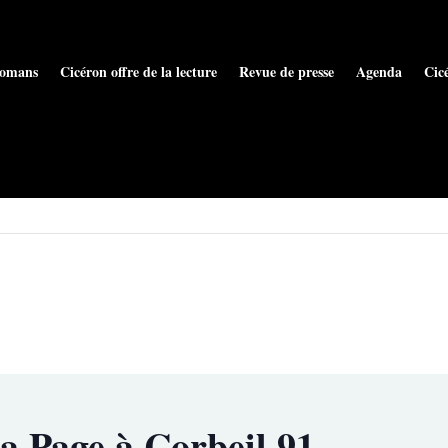
omans
Cicéron offre de la lecture
Revue de presse
Agenda
Cic
la Page à Corbeil 91