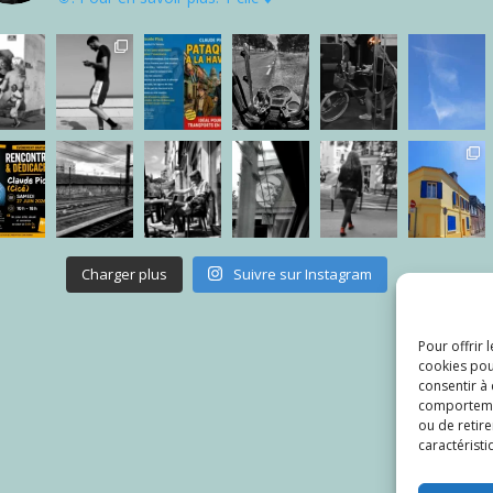
Charger plus
Suivre sur Instagram
Pour offrir 
cookies pou
consentir à
comportement
ou de retire
caractéristi