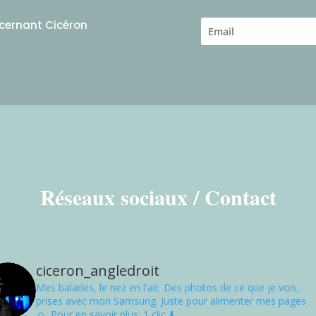
ncernant Cicéron
Réseaux sociaux / Contact
ciceron_angledroit
Mes balades, le nez en l'air. Des photos de ce que je vois,
prises avec mon Samsung. Juste pour alimenter mes pages
☺. Pour en savoir plus: 1 clic ⬇️