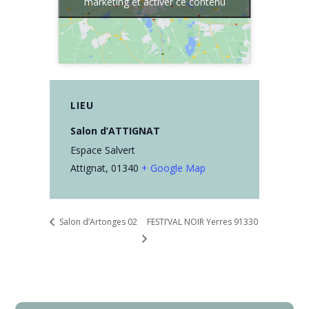
marketing et activer ce contenu
LIEU
Salon d’ATTIGNAT
Espace Salvert
Attignat
,
01340
+ Google Map
Salon d’Artonges 02
FESTI’VAL NOIR Yerres 91330