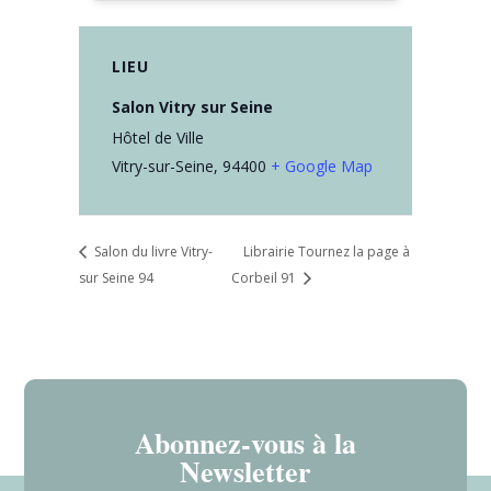
LIEU
Salon Vitry sur Seine
Hôtel de Ville
Vitry-sur-Seine
,
94400
+ Google Map
Salon du livre Vitry-
Librairie Tournez la page à
sur Seine 94
Corbeil 91
Abonnez-vous à la
Newsletter