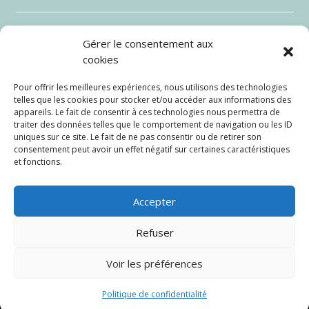
Gérer le consentement aux
cookies
Pour offrir les meilleures expériences, nous utilisons des technologies
telles que les cookies pour stocker et/ou accéder aux informations des
appareils. Le fait de consentir à ces technologies nous permettra de
traiter des données telles que le comportement de navigation ou les ID
uniques sur ce site. Le fait de ne pas consentir ou de retirer son
consentement peut avoir un effet négatif sur certaines caractéristiques
et fonctions.
Envoi
=
6 + 8
Accepter
Refuser
Voir les préférences
Site de Cicéron Angledroit créé par
DBpro
–
Politique
de confidentialité
Politique de confidentialité