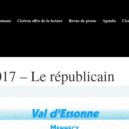
omans
Cicéron offre de la lecture
Revue de presse
Agenda
Cic
17 – Le républicain