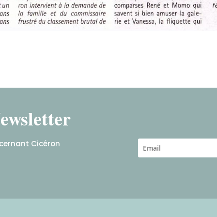
ewsletter
ncernant Cicéron