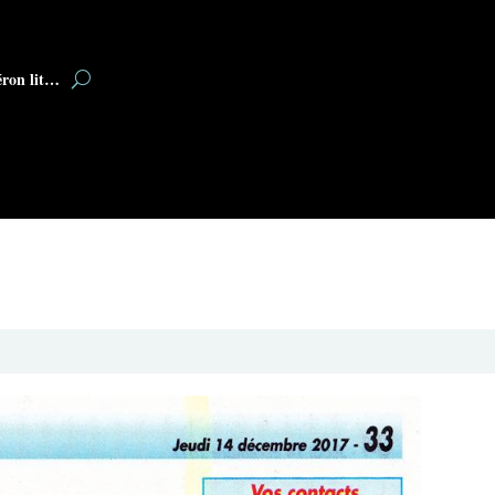
éron lit…