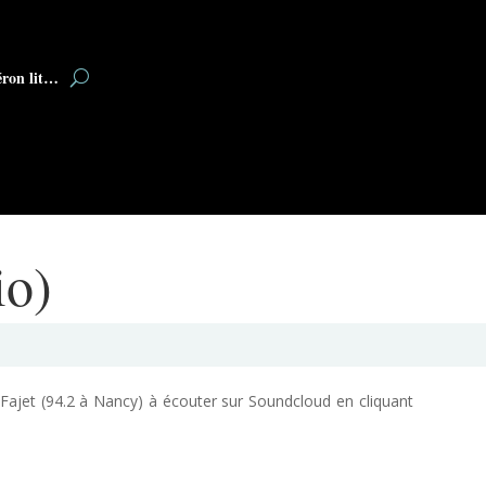
éron lit…
io)
 Fajet (94.2 à Nancy) à écouter sur Soundcloud en cliquant