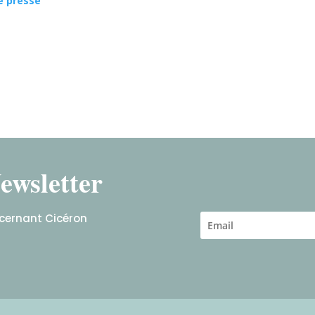
e presse
ewsletter
ncernant Cicéron