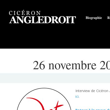
Biographie
R
26 novembre 20
Interview de Cicéron 
ici
.