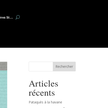
éron lit…
Rechercher
Articles
récents
Pataquès à la havane