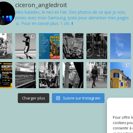
ciceron_angledroit
Mes balades, le nez en l'air. Des photos de ce que je vois,
prises avec mon Samsung. Juste pour alimenter mes pages
☺. Pour en savoir plus: 1 clic ⬇️
Charger plus
Suivre sur Instagram
Pour offrir 
cookies pou
consentir à