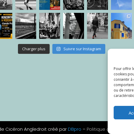
Charger plus
Suivre sur Instagram
Pour offrir 
cookies pou
consentir à
comportement
ou de retire
caractéristi
Ac
de Cicéron Angledroit créé par
DBpro
–
Politique de confident