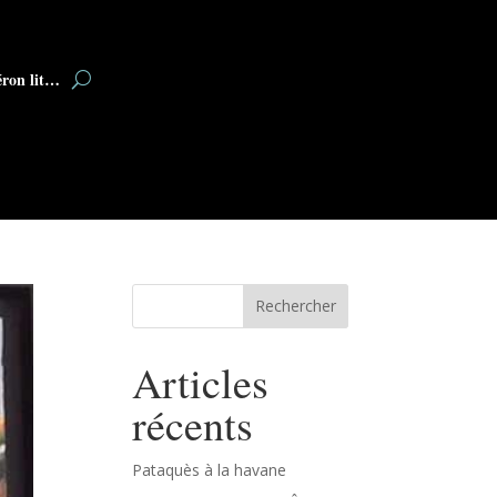
éron lit…
Rechercher
Articles
récents
Pataquès à la havane