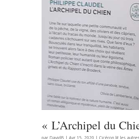
« L’Archipel du Chi
par
DavidB
|
Avr 15, 2020
|
Cicéron lit les autre