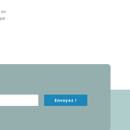
e en
que
Envoyez !