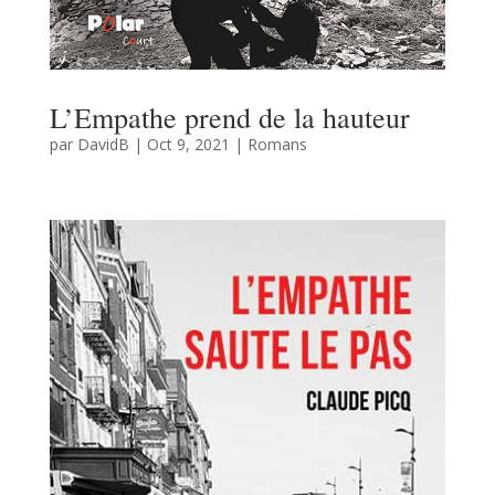
L’Empathe prend de la hauteur
par
DavidB
|
Oct 9, 2021
|
Romans