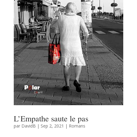
L’Empathe saute le pas
par
DavidB
|
Sep 2, 2021
|
Romans