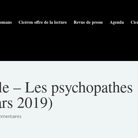
omans
Cicéron offre de la lecture
Revue de presse
Agenda
Cic
-le – Les psychopathes
ars 2019)
mmentaires