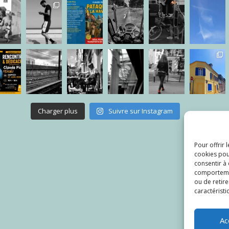
Charger plus
Suivre sur Instagram
Pour offrir 
cookies pou
consentir à
comportement
ou de retire
caractéristi
Ac