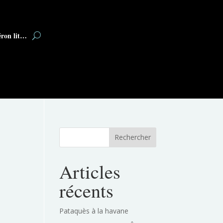
éron lit…
Rechercher
Articles
récents
Pataquès à la havane