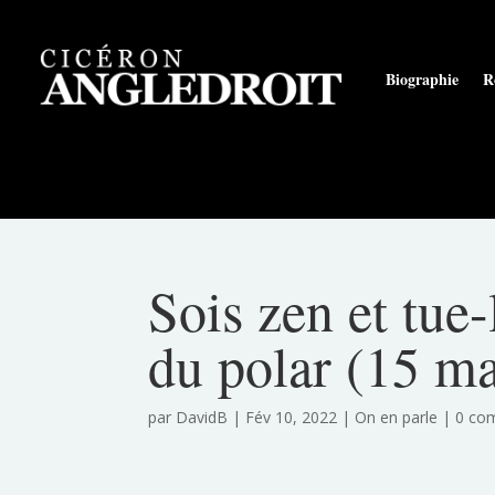
Biographie
R
Sois zen et tue
du polar (15 m
par
DavidB
|
Fév 10, 2022
|
On en parle
|
0 co