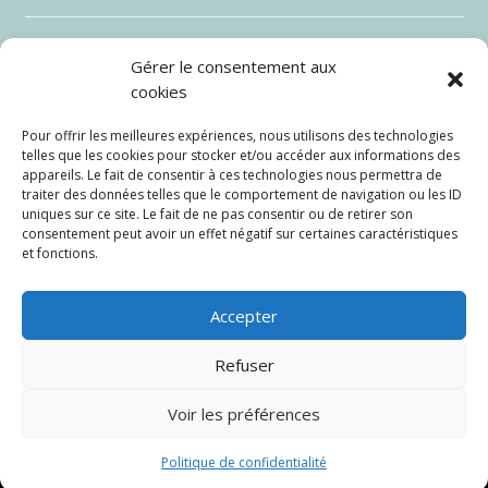
Gérer le consentement aux
cookies
Pour offrir les meilleures expériences, nous utilisons des technologies
telles que les cookies pour stocker et/ou accéder aux informations des
appareils. Le fait de consentir à ces technologies nous permettra de
traiter des données telles que le comportement de navigation ou les ID
uniques sur ce site. Le fait de ne pas consentir ou de retirer son
consentement peut avoir un effet négatif sur certaines caractéristiques
et fonctions.
Envoi
=
6 + 8
Accepter
Refuser
Voir les préférences
Site de Cicéron Angledroit créé par
DBpro
–
Politique
de confidentialité
Politique de confidentialité