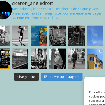
ciceron_angledroit
Mes balades, le nez en l'air. Des photos de ce que je vois,
prises avec mon Samsung. Juste pour alimenter mes pages
☺. Pour en savoir plus: 1 clic ⬇️
Charger plus
Suivre sur Instagram
Pour offrir 
cookies pou
consentir à
comportement