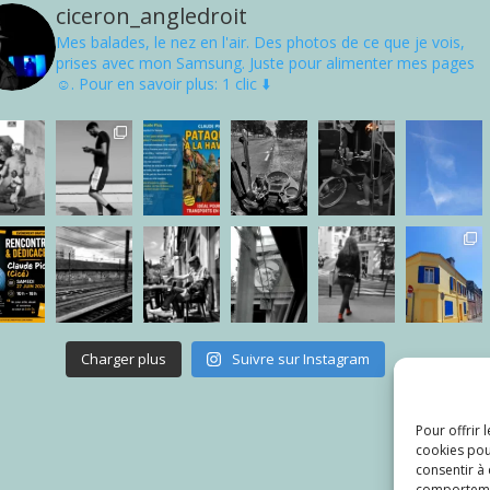
ciceron_angledroit
Mes balades, le nez en l'air. Des photos de ce que je vois,
prises avec mon Samsung. Juste pour alimenter mes pages
☺. Pour en savoir plus: 1 clic ⬇️
Charger plus
Suivre sur Instagram
Pour offrir 
cookies pou
consentir à
comportement