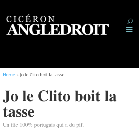
Home
»
Jo le Clito boit la tasse
Jo le Clito boit la
tasse
Un flic 100% portugais qui a du pif.