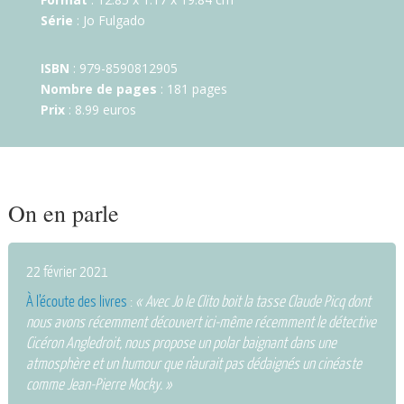
Série
: Jo Fulgado
ISBN
: 979-8590812905
Nombre de pages
: 181 pages
Prix
: 8.99 euros
On en parle
22 février 2021
À l’écoute des livres
:
« Avec Jo le Clito boit la tasse Claude Picq dont
nous avons récemment découvert ici-même récemment le détective
Cicéron Angledroit, nous propose un polar baignant dans une
atmosphère et un humour que n’aurait pas dédaignés un cinéaste
comme Jean-Pierre Mocky. »